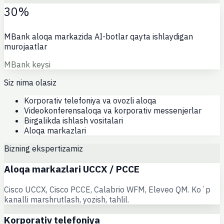
30%
MBank aloqa markazida AI-botlar qayta ishlaydigan
murojaatlar
MBank keysi
Siz nima olasiz
Korporativ telefoniya va ovozli aloqa
Videokonferensaloqa va korporativ messenjerlar
Birgalikda ishlash vositalari
Aloqa markazlari
Bizning ekspertizamiz
Aloqa markazlari UCCX / PCCE
Cisco UCCX, Cisco PCCE, Calabrio WFM, Eleveo QM. Koʻp
kanalli marshrutlash, yozish, tahlil.
Korporativ telefoniya