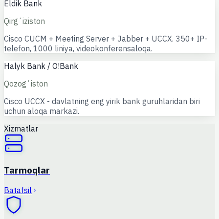
Eldik Bank
Qirgʻiziston
Cisco CUCM + Meeting Server + Jabber + UCCX. 350+ IP-
telefon, 1000 liniya, videokonferensaloqa.
Halyk Bank / O!Bank
Qozogʻiston
Cisco UCCX - davlatning eng yirik bank guruhlaridan biri
uchun aloqa markazi.
Xizmatlar
Tarmoqlar
Batafsil