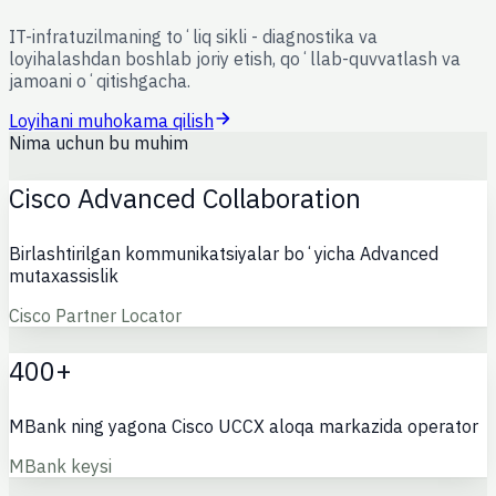
IT-infratuzilmaning toʻliq sikli - diagnostika va
loyihalashdan boshlab joriy etish, qoʻllab-quvvatlash va
jamoani oʻqitishgacha.
Loyihani muhokama qilish
Nima uchun bu muhim
Cisco Advanced Collaboration
Birlashtirilgan kommunikatsiyalar boʻyicha Advanced
mutaxassislik
Cisco Partner Locator
400+
MBank ning yagona Cisco UCCX aloqa markazida operator
MBank keysi