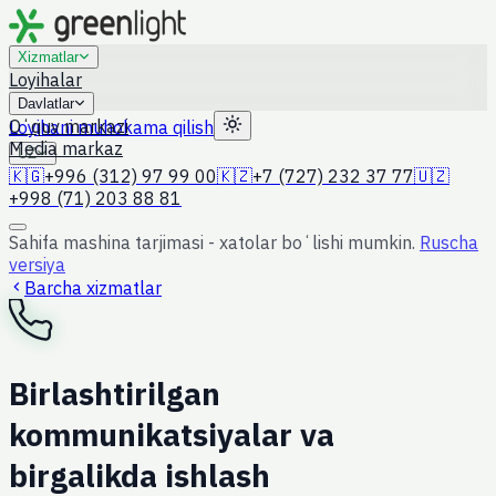
Xizmatlar
Loyihalar
Davlatlar
Oʻquv markazi
Loyihani muhokama qilish
Media markaz
UZ
🇰🇬
+996 (312) 97 99 00
🇰🇿
+7 (727) 232 37 77
🇺🇿
+998 (71) 203 88 81
Sahifa mashina tarjimasi - xatolar boʻlishi mumkin.
Ruscha
versiya
Barcha xizmatlar
Birlashtirilgan
kommunikatsiyalar va
birgalikda ishlash