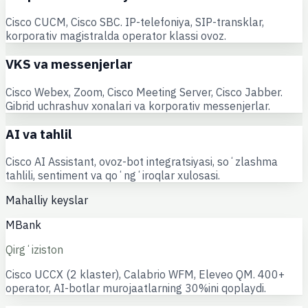
Cisco CUCM, Cisco SBC. IP-telefoniya, SIP-transklar,
korporativ magistralda operator klassi ovoz.
VKS va messenjerlar
Cisco Webex, Zoom, Cisco Meeting Server, Cisco Jabber.
Gibrid uchrashuv xonalari va korporativ messenjerlar.
AI va tahlil
Cisco AI Assistant, ovoz-bot integratsiyasi, soʻzlashma
tahlili, sentiment va qoʻngʻiroqlar xulosasi.
Mahalliy keyslar
MBank
Qirgʻiziston
Cisco UCCX (2 klaster), Calabrio WFM, Eleveo QM. 400+
operator, AI-botlar murojaatlarning 30%ini qoplaydi.