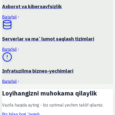
Axborot va kiberxavfsizlik
Batafsil
Serverlar va maʼlumot saqlash tizimlari
Batafsil
Infratuzilma biznes-yechimlari
Batafsil
Loyihangizni muhokama qilaylik
Vazifa haqida ayting - biz optimal yechim taklif qilamiz.
Biz bilan bogʻlanish